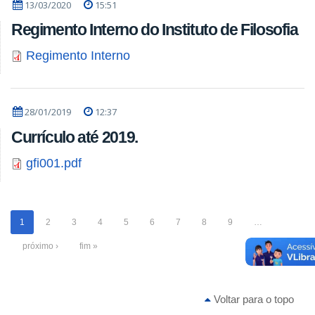
13/03/2020
15:51
Regimento Interno do Instituto de Filosofia
Regimento Interno
28/01/2019
12:37
Currículo até 2019.
gfi001.pdf
1
2
3
4
5
6
7
8
9
…
próximo ›
fim »
Voltar para o topo