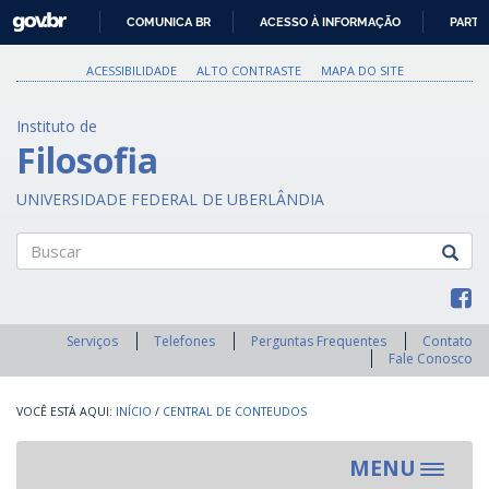
GOVBR
COMUNICA BR
ACESSO À INFORMAÇÃO
PARTI
IR
PARA
ACESSIBILIDADE
ALTO CONTRASTE
MAPA DO SITE
O
CONTEÚDO
Instituto de
Filosofia
UNIVERSIDADE FEDERAL DE UBERLÂNDIA
Buscar
Serviços
Telefones
Perguntas Frequentes
Contato
Fale Conosco
INÍCIO
/
CENTRAL DE CONTEUDOS
MENU
Toggle