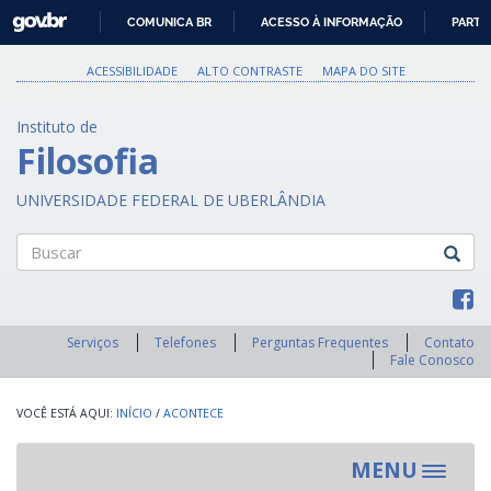
GOVBR
COMUNICA BR
ACESSO À INFORMAÇÃO
PARTI
IR
PARA
ACESSIBILIDADE
ALTO CONTRASTE
MAPA DO SITE
O
CONTEÚDO
Instituto de
Filosofia
UNIVERSIDADE FEDERAL DE UBERLÂNDIA
Buscar
Serviços
Telefones
Perguntas Frequentes
Contato
Fale Conosco
INÍCIO
/
ACONTECE
MENU
Toggle